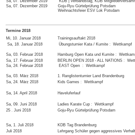
Sa, 07. Dezember 2019
KDB | Verbandstag, KDB Mitgliederversam
Sa, 07. Dezember 2019
Goju-Ryu Gürtelprüfung Potsdam
Weihnachtsfeier ESV Lok Potsdam
Termine 2018
Mi, 10. Januar 2018
Trainingsauftakt 2018
Sa, 18. Januar 2018
Übungsturnier Kata / Kumite : Wettkampf
Sa, 03. Februar 2018
Hamburg Open Kata und Kumite : Wettkam
Sa, 17. Februar 2018
BERLIN OPEN 2018 - ALL NATIONS : Wet
Sa, 24. Februar 2018
EAST Open : Wettkampf
Sa, 03. März 2018
1. Ranglistenturnier Land Brandenburg
Sa, 24. März 2018
Kids Games : Wettkampf
Sa, 14. April 2018
Haveluferlauf
Sa, 09. Juni 2018
Ladies Karate Cup : Wettkampf
25 . Juni 2018
Goju-Ryu Gürtelprüfung Potsdam
Sa, 1. Juli 2018
KDB Tag Brandenburg
Juli 2018
Lehrgang Schüler gegen aggressives Verhal