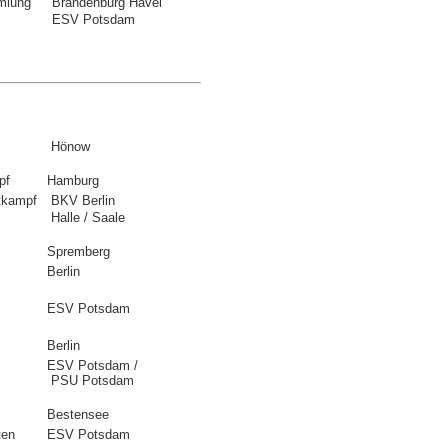
mlung
Brandenburg Havel
ESV Potsdam
Hönow
pf
Hamburg
tkampf
BKV Berlin
Halle / Saale
Spremberg
Berlin
ESV Potsdam
Berlin
ESV Potsdam /
PSU Potsdam
Bestensee
ten
ESV Potsdam