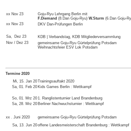
xx Nov 23
Goju-Ryu Lehrgang Berlin mit
F.Diemand
(8.Dan Goju-Ryu)
W.Sturm
(6.Dan Goju-Ry
xx
Nov 23
DKV Dan-Prüfungen Berlin
Sa, Dez 23
KDB | Verbandstag, KDB Mitgliederversammlung
Nov / Dez 23
gemeinsame Goju-Ryu Gürtelprüfung Potsdam
Weihnachtsfeier ESV Lok Potsdam
Termine 2020
Mi, 15. Jan 20
Trainingsauftakt 2020
Sa, 01. Feb 20
Kids Games Berlin : Wettkampf
So, 01. Mrz 20
1. Ranglistenturnier Land Brandenburg
Sa, 28. Mrz 20
Berliner Nachwuchsturnier : Wettkampf
xx . Juni 2020
gemeinsame Goju-Ryu Gürtelprüfung Potsdam
Sa, 13. Jun 20
offene Landesmeisterschaft Brandenburg : Wettkampf