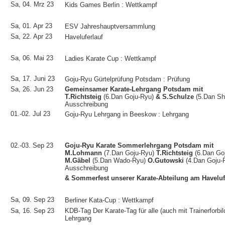
Sa, 04. Mrz 23
Kids Games Berlin : Wettkampf
Sa, 01. Apr 23
ESV Jahreshauptversammlung
Sa, 22. Apr 23
Haveluferlauf
Sa, 06. Mai 23
Ladies Karate Cup : Wettkampf
Sa, 17. Juni 23
Goju-Ryu Gürtelprüfung Potsdam : Prüfung
Sa, 26. Jun 23
Gemeinsamer Karate-Lehrgang Potsdam mit
T.Richtsteig
(6.Dan Goju-Ryu)
& S.Schulze
(5.Dan Sh
Ausschreibung
01.-02. Jul 23
Goju-Ryu Lehrgang in Beeskow
: Lehrgang
02.-03. Sep 23
Goju-Ryu Karate Sommerlehrgang Potsdam
mit
M.Lohmann
(7.Dan Goju-Ryu)
T.Richtsteig
(6.Dan Go
M.Gäbel
(5.Dan Wado-Ryu)
O.Gutowski
(4.Dan Goju-
Ausschreibung
& Sommerfest unserer Karate-Abteilung am Haveluf
Sa, 09. Sep 23
Berliner Kata-Cup : Wettkampf
Sa, 16. Sep 23
KDB-Tag Der Karate-Tag
für alle (auch mit Trainerforbil
Lehrgang