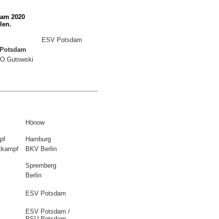
dam 2020
len.
ESV Potsdam
 Potsdam
/ O.Gutowski
Hönow
pf
Hamburg
tkampf
BKV Berlin
Spremberg
Berlin
ESV Potsdam
ESV Potsdam /
PSU Potsdam